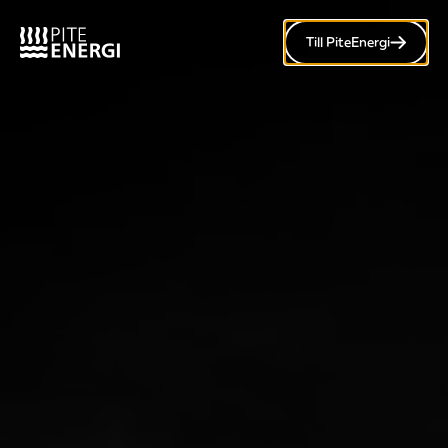
Till PiteEnergi
Meny
Våra egna
solcellsanläggningar