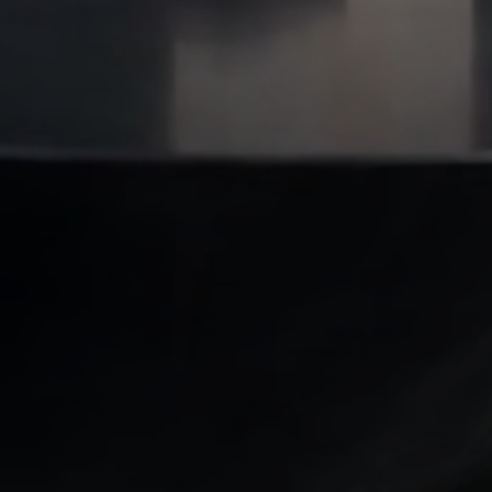
Tillåt alla
dem på 0911-648 00.
Avvisa
Ladda ner vår app
Med vår app vill vi göra det enklare för dig att hålla koll
på din energianvändning, ge dig möjlighet att göra
smarta och medvetna val så du kan spara energi och
sänka dina kostnader.
Läs mer