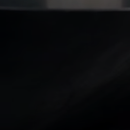
För tredje året i rad presenterar PiteEnergi i
samarbete med UNG – Kultur, Park & Fritid, Pite on
my mind - Konst på elskåp, i år är utställningen
placerad i 18 olika byar i kommunen.
Dokumentcenter »
Dina rättigheter »
Avtalsvillkor »
Avbrottsersättning »
Tillgänglighetsredogörelse »
Visselblåsarfunktion »