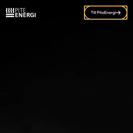
Till PiteEnergi
Meny
Svampskogen av Liv
Sandström