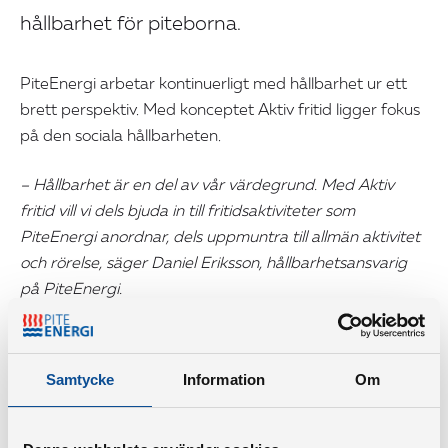
hållbarhet för piteborna.
PiteEnergi arbetar kontinuerligt med hållbarhet ur ett
brett perspektiv. Med konceptet Aktiv fritid ligger fokus
på den sociala hållbarheten.
– Hållbarhet är en del av vår värdegrund. Med Aktiv
fritid vill vi dels bjuda in till fritidsaktiviteter som
PiteEnergi anordnar, dels uppmuntra till allmän aktivitet
och rörelse, säger Daniel Eriksson, hållbarhetsansvarig
på PiteEnergi.
Mätning av badtemperatur, elskåpsvandring i Piteå,
höstlovsvecka med olika prova-på-dagar och en
Samtycke
Information
Om
aktivitetsdag för seniorer är exempel på aktiviteter som
PiteEnergi anordnar.