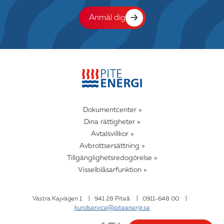
Anmäl dig
Dokumentcenter »
Dina rättigheter »
Avtalsvillkor »
Avbrottsersättning »
Tillgänglighetsredogörelse »
Visselblåsarfunktion »
Västra Kajvägen 1
|
941 28 Piteå
|
0911-648 00
|
kundservice@piteenergi.se