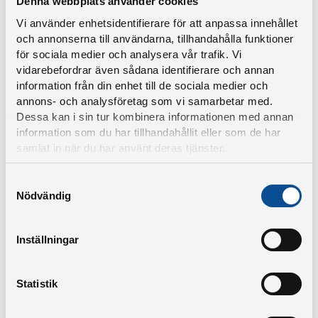
Denna webbplats använder cookies
– Vi jobbar aktivt för ett hållbart samhälle och det känns
Vi använder enhetsidentifierare för att anpassa innehållet
kul att lyfta fram den sociala delen av hållbarhet. För oss
och annonserna till användarna, tillhandahålla funktioner
är en meningsfull fritid viktigt, både för våra
för sociala medier och analysera vår trafik. Vi
vidarebefordrar även sådana identifierare och annan
medarbetare och för alla pitebor, fortsätter Daniel.
information från din enhet till de sociala medier och
annons- och analysföretag som vi samarbetar med.
Alla kan vara med på Aktiv fritid genom att dela med sig
Dessa kan i sin tur kombinera informationen med annan
av sina fritidsaktiviteter under hashtagen #aktivfritidpite
information som du har tillhandahållit eller som de har
i sociala medier, där vi samlar aktiviteter av olika slag.
samlat in när du har använt deras tjänster.
– Vi vill inspirera till aktivitet och rörelse. Med hjälp av
Samtyckesval
Nödvändig
hashtagen #aktivfritidpite samlar vi tips och inspiration
på sociala medier, säger Anders Ådemo, marknadschef
PiteEnergi.
Inställningar
Statistik