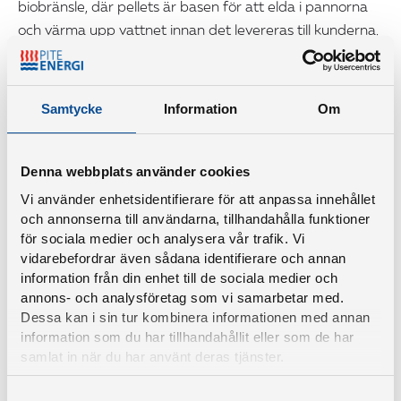
biobränsle, där pellets är basen för att elda i pannorna
och värma upp vattnet innan det levereras till kunderna.
I stora silos förvaras pellets, som traditionellt sett, fylls på
efter manuella kontroller, som genomförs vid
regelbundna tidpunkter. Numera är det sensorer som
Samtycke
Information
Om
berättar när det är dags att fylla på. Att använda
sensorer för att mäta fyllnadsgraden ger oss möjliget
att använda våra resurser till andra saker istället.
Denna webbplats använder cookies
Vi använder enhetsidentifierare för att anpassa innehållet
– Lösningen är så smart att den till och med meddelar
och annonserna till användarna, tillhandahålla funktioner
för sociala medier och analysera vår trafik. Vi
när det är dags att fylla på direkt till vår leverantör, vilket
vidarebefordrar även sådana identifierare och annan
gör det både enklare för dem och tryggare för oss. När
information från din enhet till de sociala medier och
vi slipper manuella moment och onödiga resor blir vi
annons- och analysföretag som vi samarbetar med.
både effektivare och hållbarare, säger Daniel Eriksson,
Dessa kan i sin tur kombinera informationen med annan
Chef Värme & Kyla, PiteEnergi.
information som du har tillhandahållit eller som de har
samlat in när du har använt deras tjänster.
Projektet med att automatisera pelletsbeställningen
Samtyckesval