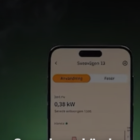
0911–644 04
Samtycke
Information
Om
thomas.jonsson@piteenergi.se
Denna webbplats använder cookies
Vi använder enhetsidentifierare för att anpassa innehållet
och annonserna till användarna, tillhandahålla funktioner
för sociala medier och analysera vår trafik. Vi
vidarebefordrar även sådana identifierare och annan
information från din enhet till de sociala medier och
annons- och analysföretag som vi samarbetar med.
Dessa kan i sin tur kombinera informationen med annan
Thomas Jonsson
information som du har tillhandahållit eller som de har
Kundansvarig
samlat in när du har använt deras tjänster.