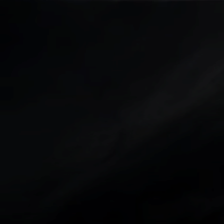
Anmäl dig
Dokumentcenter »
Dina rättigheter »
Avtalsvillkor »
Avbrottsersättning »
Tillgänglighetsredogörelse »
Visselblåsarfunktion »
Västra Kajvägen 1
|
941 28 Piteå
|
0911-648 00
|
kundservice@piteenergi.se