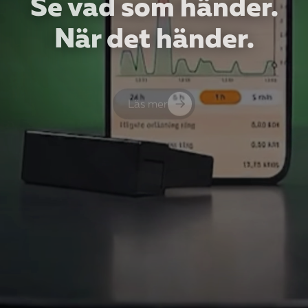
Se vad som händer.
Samtyckesval
När det händer.
Nödvändig
John Blylod
Kundansvarig
Inställningar
0911-648 30
Läs mer
john.blylod@piteenergi.se
Statistik
Martin Carlsson
Marknadsföring
Kundansvarig
0911–648 49
martin.carlsson@piteenergi.se
Tillåt alla
Nyhetsbrev för företag
Avvisa
Håll dig uppdaterad med de senaste nyheterna.
Prenumerera på vårt nyhetsbrev för företag.