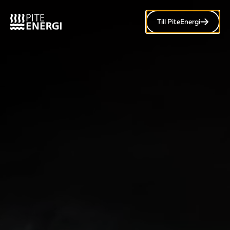
Till PiteEnergi
Meny
Publicerad: 20 april, 2018
Vi hjälper dig gärna
Varmt välkommen att kontakta oss med
dina frågor om elavtal, bredband, fjärrvärme,
elnät, solceller och elbilsladdning.
Vi hjälper dig med smartaste elavtalet, bästa
värmelösningen och den snabbaste
kommunikationslösningen. Du når alla våra rådgivare på
telefon 0911-648 00.